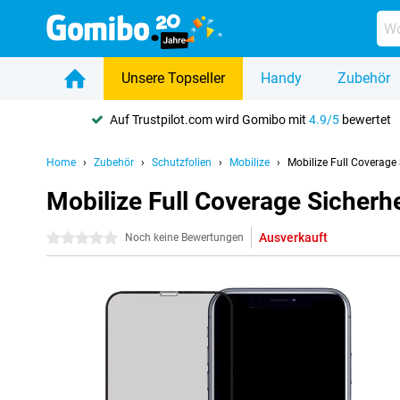
Unsere Topseller
Handy
Zubehör
Auf Trustpilot.com wird Gomibo mit
4.9/5
bewertet
Home
Zubehör
Schutzfolien
Mobilize
Mobilize Full Coverage
Mobilize Full Coverage Sicherh
Ausverkauft
0 Sterne
Noch keine Bewertungen