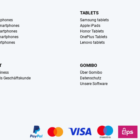
TABLETS
tphones
Samsung tablets
martphones
Apple iPads
artphones
Honor Tablets
martphones
OnePlus Tablets
rtphones
Lenovo tablets
T
GOMIBO
iness
Über Gomibo
ls Geschäftskunde
Datenschutz
Unsere Software