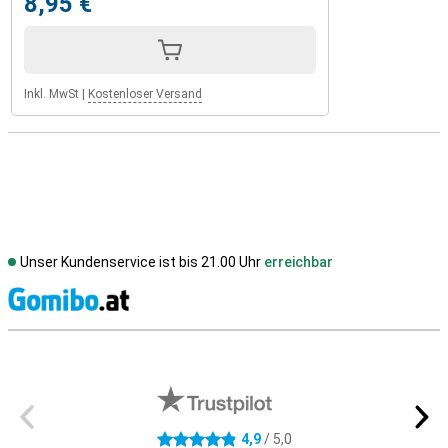
8,95 €
Inkl. MwSt
|
Kostenloser Versand
Unser Kundenservice ist bis 21.00 Uhr
erreichbar
S
Externe Shopbewertungen
4,9
/ 5,0
4.9 Sterne