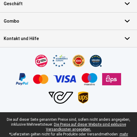
Geschäft
Gomibo
Kontakt und Hilfe
Zertifikate, Zahlungsmittel, Lieferdienstpartner
Juristische Fußzeile
Die auf dieser Seite genannten Preise sind, sofern nicht anders angegeben,
inklusive Mehrwertsteuer.
Die Preise auf dieser Website sind exklusive
Versandkosten angegeben.
*Lieferzeiten gelten nicht für alle Produkte oder Versandmethoden:
mehr