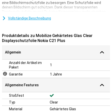
eine Bildschirmschutzfolie zu besorgen. Eine Schutzfolie wird
deinen Bildschirm gut schützen. Dank dieser transparenten
Displayschutzfolie musst Du keine Kompromisse mehr eingehen.
Der Bildschirm bleibt so reaktionsschnell wie zurvor, wenn Du ihn
Vollständige Beschreibung
anklickst. Die dünne und dennoch starke Schicht dieses
Bildschirmschutzes ist die perfekte Lösung, wenn Du dein Nokia
C21 Plus schützen, aber gleichzeitig dein Gerät weiterhin wie
gewohnt bedienen möchtest. Außerdem ist der Bildschirmschutz
Produktdetails zu Mobilize Gehärtetes Glas Clear
aufgrund seines Designs und der dünnen Kunststoffschicht kaum
Displayschutzfolie Nokia C21 Plus
sichtbar.
Allgemein
Anzahl der Artikel im
1
Paket
Garantie
1 Jahre
Allgemeine Features
Stoßfest
Typ
Clear
Material
Gehärtetes Glas