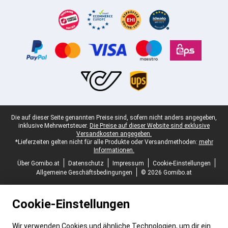
Zertifikate, Zahlungsmittel, Lieferdienstpartner
Juristische Fußzeile
Die auf dieser Seite genannten Preise sind, sofern nicht anders angegeben,
inklusive Mehrwertsteuer.
Die Preise auf dieser Website sind exklusive
Versandkosten angegeben.
*Lieferzeiten gelten nicht für alle Produkte oder Versandmethoden:
mehr
Informationen.
Über Gomibo.at
Datenschutz
Impressum
Cookie-Einstellungen
Allgemeine Geschäftsbedingungen
© 2026 Gomibo.at
Cookie-Einstellungen
Wir verwenden Cookies und ähnliche Technologien, um dir ein