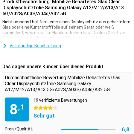
Produktbeschreibung: Mobilize Gehärtetes Glas Clear
Displayschutzfolie Samsung Galaxy A12/M12/A13/A13
5G/A02S/A03S/A04s/A32 5G
Nicht umsonst hat fast jeder einen Displayschutz aus gehärtetem
Glas oder eine Kunststofffolie auf seinem Gerät oder weiß
zumindest, was es ist. Im Handumdrehen hast Du dein Gerät vor
fiesen Kratzern oder hässlichen Stürzen geschützt.
Diese volltransparente Schutzfolie ist ideal, wenn Du dein
Vollständige Beschreibung
Samsung Galaxy A12 vor Schmutz und Kratzern schützen
möchtest. Ein großer Vorteil dieses Clear Screen Protectors ist,
dass er extrem dünn ist, sodass Du nicht einmal merken wirst,
Das sagen unsere Kunden über dieses Produkt
dass er auf deinem Bildschirm ist!
Achtung!
Einige Displays sind an den Seiten leicht abgerundet.
Durchschnittliche Bewertung Mobilize Gehärtetes Glas
Daher passt ein Screenprotector nicht ganz bis zum Rand, sondern
Clear Displayschutzfolie Samsung Galaxy
nur auf den Teil, der flach ist. Es kann daher vorkommen, dass eine
A12/M12/A13/A13 5G/A02S/A03S/A04s/A32 5G:
Displayschutzfolie etwas kleiner ist als der Bildschirm.
19 verifizierte Bewertungen
8
,1
4 Sterne
Sehr gut
6,8
Preis/Qualität: