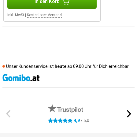
In den Korb
Inkl. MwSt
|
Kostenloser Versand
Unser Kundenservice ist
heute
ab 09.00 Uhr für Dich erreichbar
S
Externe Shopbewertungen
4,9
/ 5,0
4.9 Sterne