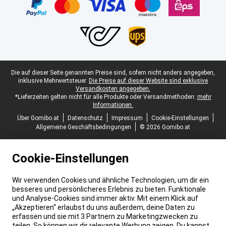
Juristische Fußzeile
Die auf dieser Seite genannten Preise sind, sofern nicht anders angegeben,
inklusive Mehrwertsteuer.
Die Preise auf dieser Website sind exklusive
Versandkosten angegeben.
*Lieferzeiten gelten nicht für alle Produkte oder Versandmethoden:
mehr
Informationen.
Über Gomibo.at
Datenschutz
Impressum
Cookie-Einstellungen
Allgemeine Geschäftsbedingungen
© 2026 Gomibo.at
Cookie-Einstellungen
Wir verwenden Cookies und ähnliche Technologien, um dir ein
besseres und persönlicheres Erlebnis zu bieten. Funktionale
und Analyse-Cookies sind immer aktiv. Mit einem Klick auf
„Akzeptieren“ erlaubst du uns außerdem, deine Daten zu
erfassen und sie mit 3 Partnern zu Marketingzwecken zu
teilen. So können wir dir relevante Werbung zeigen. Du kannst