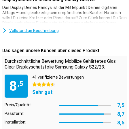
Das Display Deines Handys ist der Mittelpunkt Deines digitalen
Alltags – und gleichzeitig sein empfindlichstes Bauteil. Natürlich
willst Du keine Kratzer oder Risse darauf! Zum Glück kannst Du Dein
Display mit einem Displayschutzfolien ganz einfach schützen.
Dank dieser Schutzfolie, der aus gehärtetem Glas besteht, wird
Vollständige Beschreibung
Dein Samsung Galaxy S22/S23 gut vor Schmutz und Kratzern
geschützt. Dank der präzisen Passform lässt er sich mühelos
anbringen und haftet sicher, ohne Blasen zu bilden. So bleibt Dein
Display makellos und perfekt geschützt.
Das sagen unsere Kunden über dieses Produkt
Schutz, den Du kaum bemerkst
Durchschnittliche Bewertung Mobilize Gehärtetes Glas
Clear Displayschutzfolie Samsung Galaxy S22/23:
Suchst Du nach einem Schutz für das Display Deines Samsung
Galaxy S22/S23? Genau das bietet dieser Clear Screenprotector: Er
41 verifizierte Bewertungen
bewahrt Dein Display vor Schmutz, Staub und scharfen
8
,5
Gegenständen, ohne das brillante Display-Erlebnis zu
4.5 Sterne
beeinträchtigen. So bleibt Dein Bildschirm unversehrt – und Du
Sehr gut
kannst Dein Handy uneingeschränkt genießen.
7,5
Preis/Qualität:
8,7
Passform:
8,5
Installation: