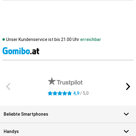
Unser Kundenservice ist bis 21.00 Uhr
erreichbar
S
Externe Shopbewertungen
4,9
/ 5,0
4.9 Sterne
Beliebte Smartphones
Handys