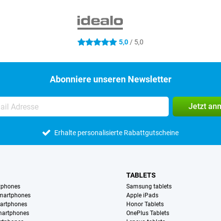
5,0
/ 5,0
5 Sterne
Abonniere unseren Newsletter
Jetzt an
Erhalte personalisierte Rabattgutscheine
TABLETS
tphones
Samsung tablets
martphones
Apple iPads
artphones
Honor Tablets
martphones
OnePlus Tablets