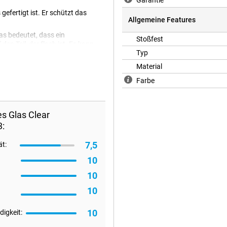
Garantie
gefertigt ist. Er schützt das
Allgemeine Features
as bedeutet, dass ein
Stoßfest
en Teil, der flach ist. Es kann
Typ
als der Bildschirm.
Material
Farbe
s Glas Clear
3:
7,5
ät:
10
10
10
10
igkeit: