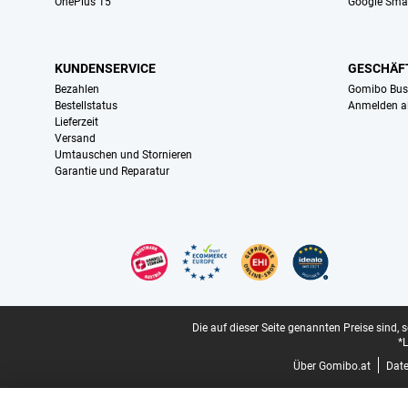
OnePlus 15
Google Sma
KUNDENSERVICE
GESCHÄF
Bezahlen
Gomibo Bus
Bestellstatus
Anmelden a
Lieferzeit
Versand
Umtauschen und Stornieren
Garantie und Reparatur
Zertifikate, Zahlungsmittel, Lieferdienstpartner
Juristische Fußzeile
Die auf dieser Seite genannten Preise sind, 
*L
Über Gomibo.at
Dat