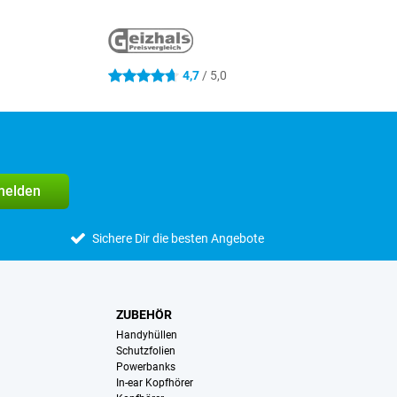
4,7
/ 5,0
4.7 Sterne
melden
Sichere Dir die besten Angebote
ZUBEHÖR
Handyhüllen
Schutzfolien
Powerbanks
In-ear Kopfhörer