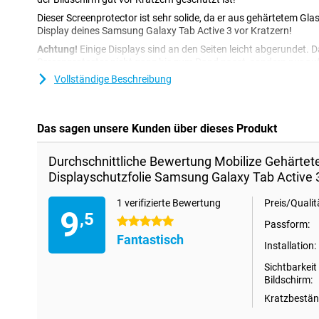
Dieser Screenprotector ist sehr solide, da er aus gehärtetem Glas 
Display deines Samsung Galaxy Tab Active 3 vor Kratzern!
Achtung!
Einige Displays sind an den Seiten leicht abgerundet. D
Screenprotector nicht ganz bis zum Rand passt, sondern nur auf d
daher vorkommen, dass eine Displayschutzfolie etwas kleiner ist 
Vollständige Beschreibung
Das sagen unsere Kunden über dieses Produkt
Durchschnittliche Bewertung Mobilize Gehärtete
Displayschutzfolie Samsung Galaxy Tab Active 
1 verifizierte Bewertung
Preis/Qualit
9
,5
5 Sterne
Passform:
Fantastisch
Installation:
Sichtbarkeit
Bildschirm:
Kratzbeständ