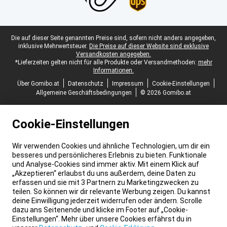
Juristische Fußzeile
Die auf dieser Seite genannten Preise sind, sofern nicht anders angegeben,
inklusive Mehrwertsteuer.
Die Preise auf dieser Website sind exklusive
Versandkosten angegeben.
*Lieferzeiten gelten nicht für alle Produkte oder Versandmethoden:
mehr
Informationen.
Über Gomibo.at
Datenschutz
Impressum
Cookie-Einstellungen
Allgemeine Geschäftsbedingungen
© 2026 Gomibo.at
Cookie-Einstellungen
Wir verwenden Cookies und ähnliche Technologien, um dir ein
besseres und persönlicheres Erlebnis zu bieten. Funktionale
und Analyse-Cookies sind immer aktiv. Mit einem Klick auf
„Akzeptieren“ erlaubst du uns außerdem, deine Daten zu
erfassen und sie mit 3 Partnern zu Marketingzwecken zu
teilen. So können wir dir relevante Werbung zeigen. Du kannst
deine Einwilligung jederzeit widerrufen oder ändern. Scrolle
dazu ans Seitenende und klicke im Footer auf „Cookie-
Einstellungen“. Mehr über unsere Cookies erfährst du in