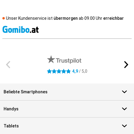
Unser Kundenservice ist
übermorgen
ab 09.00 Uhr
erreichbar
S
Externe Shopbewertungen
4,9
/ 5,0
4.9 Sterne
Beliebte Smartphones
Handys
Tablets