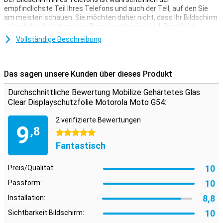
empfindlichste Teil Ihres Telefons und auch der Teil, auf den Sie
am meisten schauen. Sie möchten daher nicht, dass Ihr Bildschirm
schnell durch Kratzer oder Risse beschädigt wird. Zum Glück
können Sie Ihr Display mit einer Displayschutzfolie schützen.
Vollständige Beschreibung
Dank dieser Displayschutzfolie aus gehärtetem Glas ist Ihr
Motorola Moto G54 gut vor Schmutz und Kratzern geschützt.
Diese Glasabdeckung lässt sich leicht anbringen und verhindert
Das sagen unsere Kunden über dieses Produkt
Schäden an Ihrem Bildschirm.
Durchschnittliche Bewertung Mobilize Gehärtetes Glas
Schutzschicht, die nicht in den Weg kommt
Clear Displayschutzfolie Motorola Moto G54:
Suchen Sie nach einem Schutz für das Display Ihres Motorola Moto
G54? Dann ist diese durchsichtige Displayschutzfolie eine gute
2 verifizierte Bewertungen
9
Wahl. Die Schutzschicht ist nicht im Weg und bietet Schutz vor
,8
5 Sterne
Schmutz, Staub und scharfen Gegenständen. Auf diese Weise
verhindern Sie Kratzer auf dem Bildschirm.
Fantastisch
10
Preis/Qualität:
10
Passform:
8,8
Installation:
10
Sichtbarkeit Bildschirm: