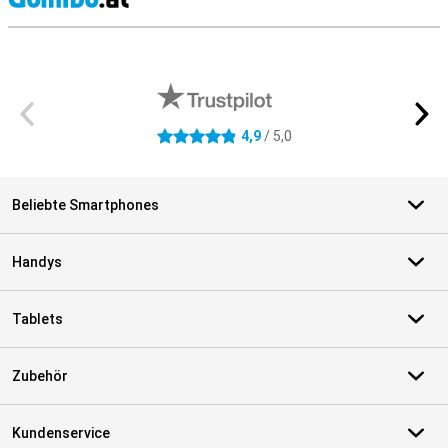
S
Externe Shopbewertungen
4,9
/ 5,0
4.9 Sterne
Beliebte Smartphones
Handys
Tablets
Zubehör
Kundenservice