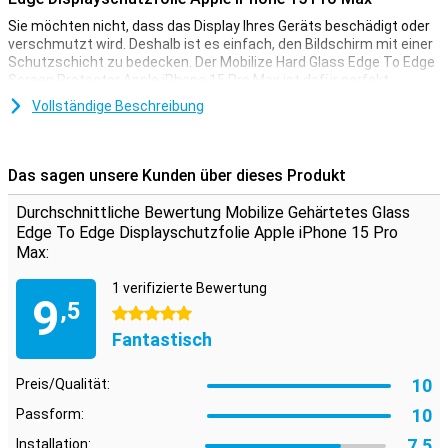
Sie möchten nicht, dass das Display Ihres Geräts beschädigt oder
verschmutzt wird. Deshalb ist es einfach, den Bildschirm mit einer
Schutzschicht zu bedecken. Der Mobilize Hard Glass Edge To Edge
Screen Protector Apple iPhone 15 Pro Max ist dafür perfekt
geeignet.
Vollständige Beschreibung
Deckt die gesamte Vorderseite ab
Diese Displayschutzfolie deckt nicht nur den Touchscreen Ihres
Das sagen unsere Kunden über dieses Produkt
Geräts ab, sondern nimmt auch alle Kanten mit. Sie deckt die
gesamte Vorderseite Ihres Apple iPhone 15 Pro Max ab.
Durchschnittliche Bewertung Mobilize Gehärtetes Glass
Edge To Edge Displayschutzfolie Apple iPhone 15 Pro
Max:
1 verifizierte Bewertung
9
,5
5 Sterne
Fantastisch
10
Preis/Qualität:
10
Passform:
7,5
Installation: