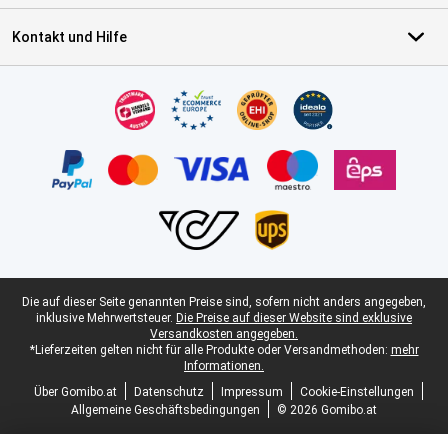
Kontakt und Hilfe
Zertifikate, Zahlungsmittel, Lieferdienstpartner
Juristische Fußzeile
Die auf dieser Seite genannten Preise sind, sofern nicht anders angegeben,
inklusive Mehrwertsteuer.
Die Preise auf dieser Website sind exklusive
Versandkosten angegeben.
*Lieferzeiten gelten nicht für alle Produkte oder Versandmethoden:
mehr
Informationen.
Über Gomibo.at
Datenschutz
Impressum
Cookie-Einstellungen
Allgemeine Geschäftsbedingungen
© 2026 Gomibo.at