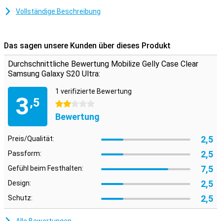
Seiten deines Smartphones.
Vollständige Beschreibung
Hergestellt aus transparentem TPU
Das Samsung Galaxy S20 Ultra Backcover besteht aus
Das sagen unsere Kunden über dieses Produkt
transparentem TPU. Das ist ein flexibles Material, das seine Form
behält, so dass Du es leicht auf dein Smartphone legen kannst, es
Durchschnittliche Bewertung Mobilize Gelly Case Clear
aber fest an seinem Platz hältst. Außerdem ist es stoßdämpfend,
Samsung Galaxy S20 Ultra:
was das Risiko von Beschädigungen deutlich verringert.
1 verifizierte Bewertung
3
,5
2 Sterne
Bewertung
2,5
Preis/Qualität:
2,5
Passform:
7,5
Gefühl beim Festhalten:
2,5
Design:
2,5
Schutz: