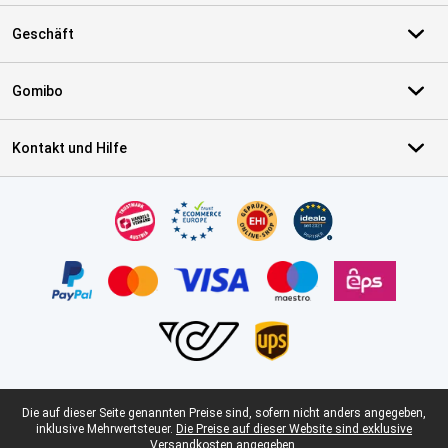
Geschäft
Gomibo
Kontakt und Hilfe
Zertifikate, Zahlungsmittel, Lieferdienstpartner
Juristische Fußzeile
Die auf dieser Seite genannten Preise sind, sofern nicht anders angegeben,
inklusive Mehrwertsteuer.
Die Preise auf dieser Website sind exklusive
Versandkosten angegeben.