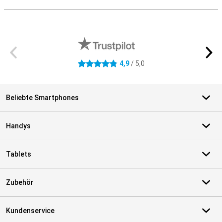
S
Externe Shopbewertungen
4,9
/ 5,0
4.9 Sterne
Beliebte Smartphones
Handys
Tablets
Zubehör
Kundenservice