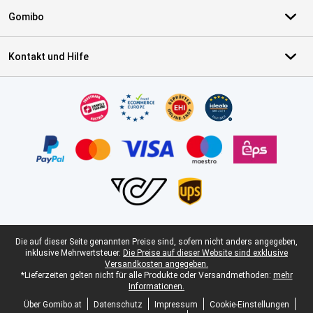
Gomibo
Kontakt und Hilfe
Zertifikate, Zahlungsmittel, Lieferdienstpartner
Juristische Fußzeile
Die auf dieser Seite genannten Preise sind, sofern nicht anders angegeben,
inklusive Mehrwertsteuer.
Die Preise auf dieser Website sind exklusive
Versandkosten angegeben.
*Lieferzeiten gelten nicht für alle Produkte oder Versandmethoden:
mehr
Informationen.
Über Gomibo.at
Datenschutz
Impressum
Cookie-Einstellungen