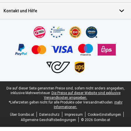
Kontakt und Hilfe
Zertifikate, Zahlungsmittel, Lieferdienstpartner
Juristische Fußzeile
Die auf dieser Seite genannten Preise sind, sofern nicht anders angegeben,
inklusive Mehrwertsteuer.
Die Preise auf dieser Website sind exklusive
Versandkosten angegeben.
*Lieferzeiten gelten nicht für alle Produkte oder Versandmethoden:
mehr
Informationen.
Über Gomibo.at
Datenschutz
Impressum
Cookie-Einstellungen
Allgemeine Geschäftsbedingungen
© 2026 Gomibo.at