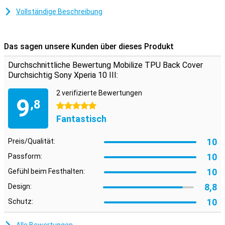
dieses Materials passt sich die Hülle perfekt an dein Gerät an.
Vollständige Beschreibung
Außerdem verhindert diese TPU-Hülle Kratzer und Dellen,
diedurchklare Gegenstände, Schmutz, Staub und Stürze
verursacht werden.
Das sagen unsere Kunden über dieses Produkt
Diese Hülle schützt dein Handy vor Kratzern und Dellen. So sieht
dein Smartphone immer gut aus. Die Hülle sieht nicht nur schick
Durchschnittliche Bewertung Mobilize TPU Back Cover
aus, sondern schützt auch dein Handy.
Durchsichtig Sony Xperia 10 III:
2 verifizierte Bewertungen
9
,8
5 Sterne
Fantastisch
10
Preis/Qualität:
10
Passform:
10
Gefühl beim Festhalten:
8,8
Design:
10
Schutz: