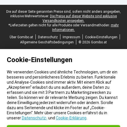
Juristische Fußzeile
Die auf dieser Seite genannten Preise sind, sofern nicht anders angegeben,
inklusive Mehrwertsteuer.
Die Preise auf dieser Website sind exklusive
Versandkosten angegeben.
*Lieferzeiten gelten nicht für alle Produkte oder Versandmethoden:
mehr
Informationen.
Über Gomibo.at
Datenschutz
Impressum
Cookie-Einstellungen
Allgemeine Geschäftsbedingungen
© 2026 Gomibo.at
Cookie-Einstellungen
Wir verwenden Cookies und ähnliche Technologien, um dir ein
besseres und persönlicheres Erlebnis zu bieten. Funktionale
und Analyse-Cookies sind immer aktiv. Mit einem Klick auf
„Akzeptieren“ erlaubst du uns außerdem, deine Daten zu
erfassen und sie mit 3 Partnern zu Marketingzwecken zu
teilen. So können wir dir relevante Werbung zeigen. Du kannst
deine Einwilligung jederzeit widerrufen oder ändern. Scrolle
dazu ans Seitenende und klicke im Footer auf „Cookie-
Einstellungen“. Mehr über unsere Cookies erfährst du in
unserer
Datenschutz-
und
Cookie-Erklärung
.