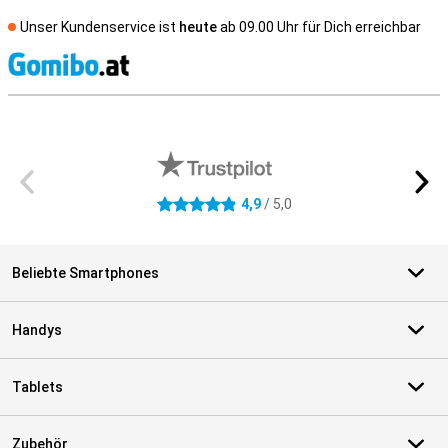
Unser Kundenservice ist
heute
ab 09.00 Uhr für Dich erreichbar
S
Externe Shopbewertungen
4,9
/ 5,0
4.9 Sterne
Beliebte Smartphones
Handys
Tablets
Zubehör