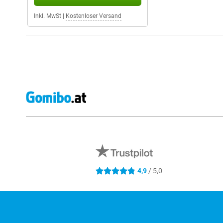
Inkl. MwSt
|
Kostenloser Versand
Externe Shopbewertungen
4,9
/ 5,0
4.9 Sterne