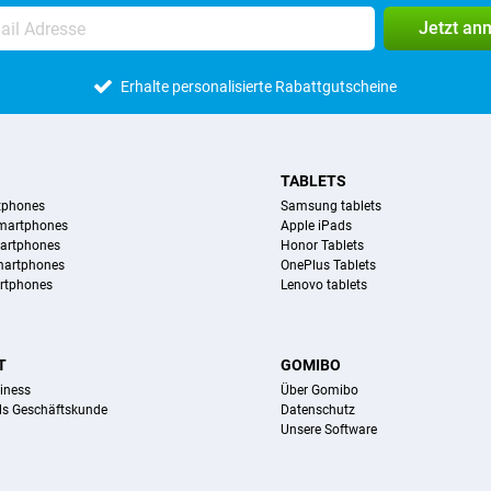
Jetzt an
Erhalte personalisierte Rabattgutscheine
TABLETS
tphones
Samsung tablets
martphones
Apple iPads
artphones
Honor Tablets
martphones
OnePlus Tablets
rtphones
Lenovo tablets
T
GOMIBO
iness
Über Gomibo
ls Geschäftskunde
Datenschutz
Unsere Software