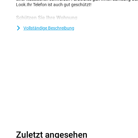
Look.Ihr Telefon ist auch gut geschützt!
Schützen Sie Ihre Wohnung
Heutzutage sind viel mehr Geräte aus Glas hergestellt.Dies macht
Vollständige Beschreibung
einem Fall zu schützen.Schließlich möchten Sie keinen Knacken i
Samsung Galaxy S24 einfach, indem Sie diese Rückdecke auswähle
Material, wodurch es für Cover extrem geeignet ist.Aus diesem 
Fall Ihr Samsung Galaxy S24 vor allen Kratzern und Dellen.Die
flexibles TPU -Material und bildet sich gut um Ihr Samsung Gala
Aussparungen für Kamera, Tore und Knospen;Damit Sie alle Fu
Zuletzt angesehen