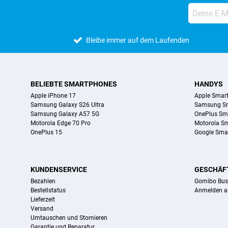
Bleibe immer auf dem Laufenden
BELIEBTE SMARTPHONES
HANDYS
Apple iPhone 17
Apple Smar
Samsung Galaxy S26 Ultra
Samsung S
Samsung Galaxy A57 5G
OnePlus Sm
Motorola Edge 70 Pro
Motorola S
OnePlus 15
Google Sma
KUNDENSERVICE
GESCHÄF
Bezahlen
Gomibo Bus
Bestellstatus
Anmelden a
Lieferzeit
Versand
Umtauschen und Stornieren
Garantie und Reparatur