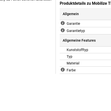
Produktdetails zu Mobilize
Allgemein
 es auch wichtiger, Ihr Gerät mit
Garantie
n Ihrem Telefon!Schützen Sie Ihr
n.Plastik ist ein sehr stabiles
Garantietyp
Grund schützt dieser Samsung -
 Abdeckung besteht aus weichem,
Allgemeine Features
xy S24.Es gibt auch
nktionen verwenden können.
Kunststofftyp
Typ
Material
Farbe