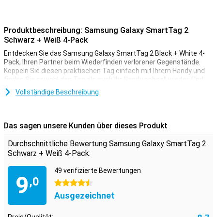
Produktbeschreibung: Samsung Galaxy SmartTag 2
Schwarz + Weiß 4-Pack
Entdecken Sie das Samsung Galaxy SmartTag 2 Black + White 4-
Pack, Ihren Partner beim Wiederfinden verlorener Gegenstände.
Koppeln Sie diesen praktischen Tag einfach mit Ihrem Handy und
finden Sie sowohl den Tag als auch Ihr Handy schnell wieder. Und
falls sich etwas außerhalb der Reichweite befindet? Das Galaxy-
Vollständige Beschreibung
Netzwerk hilft Ihnen, alles mühelos zu finden.
Intelligenter Schutz der Privatsphäre
Das sagen unsere Kunden über dieses Produkt
Der Samsung Galaxy SmartTag 2 sorgt mit der End-to-End-
Verschlüsselung (E2EE) für ein sicheres Erlebnis. Nur Sie haben
Durchschnittliche Bewertung Samsung Galaxy SmartTag 2
Zugriff auf Ihren Standort und können sich darauf verlassen.
Schwarz + Weiß 4-Pack:
Praktische Funktionen
49 verifizierte Bewertungen
9
Befestigen Sie den SmartTag 2 an Ihrem Schlüsselbund und lassen
,0
4.5 Sterne
Sie ihn piepsen, wenn Sie Ihre Schlüssel nicht finden können, oder
Ausgezeichnet
zeigen Sie Ihren Standort einfach auf Ihrem Handy an! Der Galaxy
SmartTag 2 hat eine Batterielebensdauer von 500 Tagen, so dass
Sie sich nie Sorgen machen müssen, ob die Batterie aufgeladen ist.