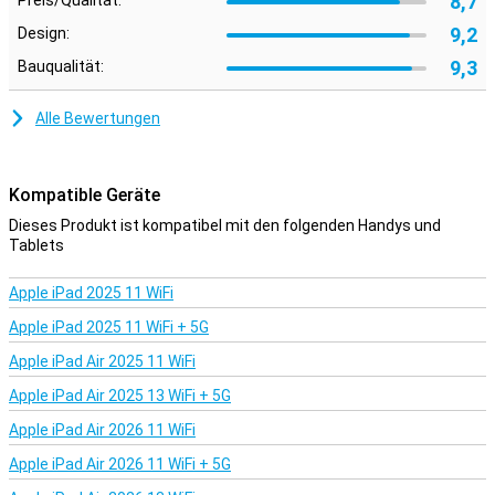
8,7
Preis/Qualität:
Außerdem ist der SmartTag 2 vollständig wasserdicht, so dass Sie
sich keine Sorgen über Regen machen müssen. Mit dem NFC
9,2
Design:
Tagging Lost-Modus können Sie die Kontaktinformationen des
9,3
Bauqualität:
SmartTag-Besitzers anzeigen, indem Sie den SmartTag 2 einfach
an Ihr Handy halten. Sie können den Galaxy SmartTag 2 auch ganz
einfach mit Hilfe der Kompassansicht finden!
Alle Bewertungen
Kompatible Geräte
Dieses Produkt ist kompatibel mit den folgenden Handys und
Tablets
Apple iPad 2025 11 WiFi
Apple iPad 2025 11 WiFi + 5G
Apple iPad Air 2025 11 WiFi
Apple iPad Air 2025 13 WiFi + 5G
Apple iPad Air 2026 11 WiFi
Apple iPad Air 2026 11 WiFi + 5G