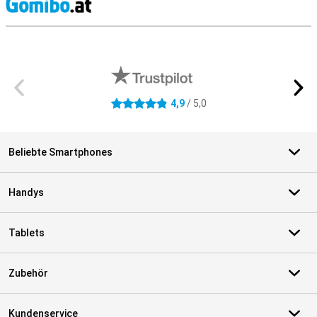
S
Externe Shopbewertungen
4,9
/ 5,0
4.9 Sterne
Beliebte Smartphones
Handys
Tablets
Zubehör
Kundenservice