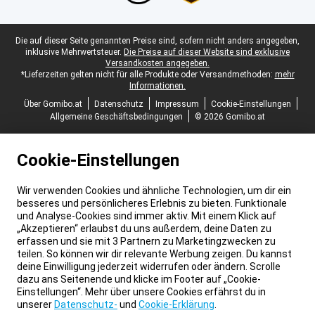
Juristische Fußzeile
Die auf dieser Seite genannten Preise sind, sofern nicht anders angegeben,
inklusive Mehrwertsteuer.
Die Preise auf dieser Website sind exklusive
Versandkosten angegeben.
*Lieferzeiten gelten nicht für alle Produkte oder Versandmethoden:
mehr
Informationen.
Über Gomibo.at
Datenschutz
Impressum
Cookie-Einstellungen
Allgemeine Geschäftsbedingungen
© 2026 Gomibo.at
Cookie-Einstellungen
Wir verwenden Cookies und ähnliche Technologien, um dir ein
besseres und persönlicheres Erlebnis zu bieten. Funktionale
und Analyse-Cookies sind immer aktiv. Mit einem Klick auf
„Akzeptieren“ erlaubst du uns außerdem, deine Daten zu
erfassen und sie mit 3 Partnern zu Marketingzwecken zu
teilen. So können wir dir relevante Werbung zeigen. Du kannst
deine Einwilligung jederzeit widerrufen oder ändern. Scrolle
dazu ans Seitenende und klicke im Footer auf „Cookie-
Einstellungen“. Mehr über unsere Cookies erfährst du in
unserer
Datenschutz-
und
Cookie-Erklärung
.