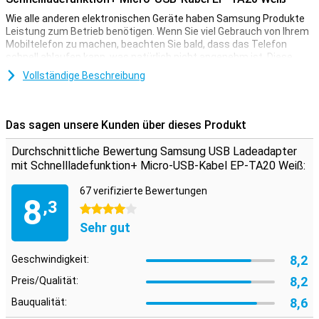
Wie alle anderen elektronischen Geräte haben Samsung Produkte
Leistung zum Betrieb benötigen. Wenn Sie viel Gebrauch von Ihrem
Mobiltelefon zu machen, beachten Sie bald, dass das Telefon
schnell ablaufen kann, was natürlich nicht angenehm ist. Diese
Samsung USB Ladeadapter mit Schnellladefunktion+ Micro-USB-
Vollständige Beschreibung
Kabel EP-TA20 Weiß können Sie laden Ihre leicht Samsung Handy.
Das Ladegerät ist kompakt, so dass Sie den Adapter einfach in
Ihrer Tasche nehmen. Danach wird Samsung-Ladegerät mit einem
losen Mikro-USB-Datenkabel.
Das sagen unsere Kunden über dieses Produkt
Durchschnittliche Bewertung Samsung USB Ladeadapter
mit Schnellladefunktion+ Micro-USB-Kabel EP-TA20 Weiß:
67 verifizierte Bewertungen
8
,3
4 Sterne
Sehr gut
8,2
Geschwindigkeit:
8,2
Preis/Qualität:
8,6
Bauqualität: