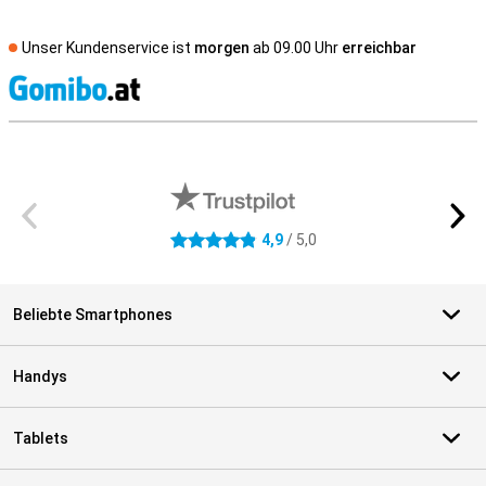
Unser Kundenservice ist
morgen
ab 09.00 Uhr
erreichbar
S
Externe Shopbewertungen
4,9
/ 5,0
4.9 Sterne
Beliebte Smartphones
Handys
Tablets