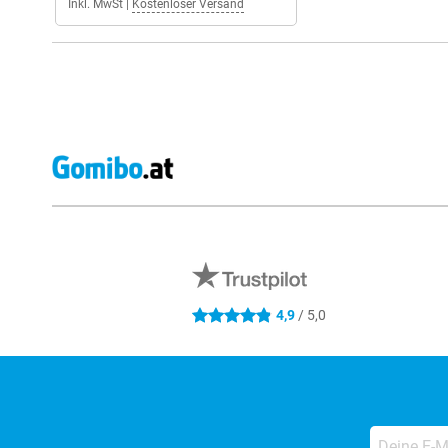
Inkl. MwSt
|
Kostenloser Versand
Externe Shopbewertungen
4,9
/ 5,0
4.9 Sterne