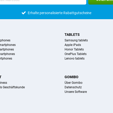
Erhalte personalisierte Rabattgutscheine
TABLETS
tphones
Samsung tablets
martphones
Apple iPads
artphones
Honor Tablets
martphones
OnePlus Tablets
rtphones
Lenovo tablets
T
GOMIBO
iness
Über Gomibo
ls Geschäftskunde
Datenschutz
Unsere Software