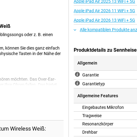
Apple iPad Air 2025 13 WiFi + 5G
Apple iPad Air 2026 11 WiFi + 5G
Apple iPad Air 2026 13 WiFi + 5G
 Weiß
Alle kompatiblen Produkte an
blingssongs oder z. B. einen
n, können Sie dies ganz einfach
Produktdetails zu Sennheis
physische Tasten in der Nähe der
Allgemein
Garantie
 hören möchten. Das Over-Ear-
Garantietyp
r Ihre Ohren fallen. Das bietet
müssen diese Kopfhörer nicht
on. Wenn Ihnen die Klangqualität
Allgemeine Features
kbaren Ohrmuscheln des Sennheiser
was ebenfalls für mehr Komfort
Eingebautes Mikrofon
Tragweise
Resonanzkörper
tum Wireless Weiß:
Drehbar
n Kopfhörer von Sennheiser genau