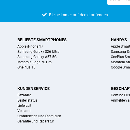
Bleibe immer auf dem Laufenden
BELIEBTE SMARTPHONES
HANDYS
Apple iPhone 17
Apple Smar
Samsung Galaxy S26 Ultra
Samsung S
Samsung Galaxy A57 5G
OnePlus Sm
Motorola Edge 70 Pro
Motorola S
OnePlus 15
Google Sma
KUNDENSERVICE
GESCHÄF
Bezahlen
Gomibo Bus
Bestellstatus
Anmelden a
Lieferzeit
Versand
Umtauschen und Stornieren
Garantie und Reparatur