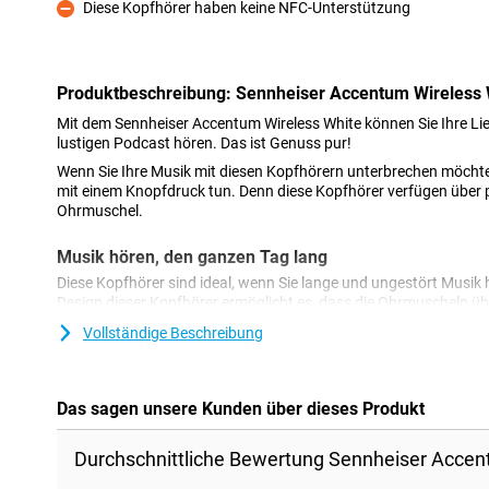
Diese Kopfhörer haben keine NFC-Unterstützung
Kontra
Produktbeschreibung: Sennheiser Accentum Wireless
Mit dem Sennheiser Accentum Wireless White können Sie Ihre Lie
lustigen Podcast hören. Das ist Genuss pur!
Wenn Sie Ihre Musik mit diesen Kopfhörern unterbrechen möchte
mit einem Knopfdruck tun. Denn diese Kopfhörer verfügen über 
Ohrmuschel.
Musik hören, den ganzen Tag lang
Diese Kopfhörer sind ideal, wenn Sie lange und ungestört Musik
Design dieser Kopfhörer ermöglicht es, dass die Ohrmuscheln übe
Ihnen mehr Komfort und schirmt Hintergrundgeräusche ab. Sie 
Vollständige Beschreibung
abnehmen, um zu telefonieren. Sie haben ein eingebautes Mikrof
wichtig ist, müssen Ihre Kopfhörer gut sitzen. Mit den schwen
Accentum Wireless White sitzen diese Kopfhörer immer richtig, 
sorgt.
Das sagen unsere Kunden über dieses Produkt
0
Durchschnittliche Bewertung Sennheiser Accen
Bunte Farben sind nicht so Ihr Ding? Dann sind diese schwarze