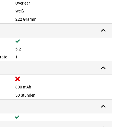
Over ear
Weiß
222 Gramm
5.2
räte
1
800 mAh
50 Stunden