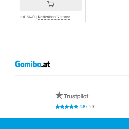
Inkl. MwSt
|
Kostenloser Versand
Externe Shopbewertungen
4,9
/ 5,0
4.9 Sterne