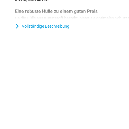
Eine robuste Hülle zu einem guten Preis
Da die Hülle aus Kunststoff besteht, bietet sie optimalen Schutz
Kunststoffhüllen oft nicht so teuer wie andere Hüllen. Die Spige
Vollständige Beschreibung
Black OnePlus 13 hat eine klassische schwarze Farbe. Natürlich
und jeden mit seiner glänzenden Rückseite blenden! Schwarz pass
praktisch.