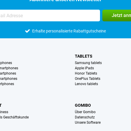
Jetzt an
Erhalte personalisierte Rabattgutscheine
TABLETS
tphones
Samsung tablets
martphones
Apple iPads
artphones
Honor Tablets
martphones
OnePlus Tablets
rtphones
Lenovo tablets
T
GOMIBO
iness
Über Gomibo
ls Geschäftskunde
Datenschutz
Unsere Software