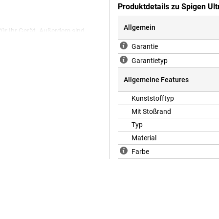
Produktdetails zu Spigen Ul
Allgemein
 für Ihr Gerät. Außerdem sind
n Ultra Hybrid TPU Back Cover
Garantie
 muss Ihr Handy nicht auffallen
t einfach zu allem, das ist
Garantietyp
Allgemeine Features
Kunststofftyp
Mit Stoßrand
Typ
Material
Farbe