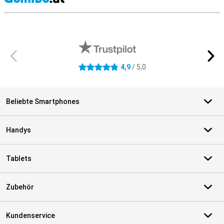
S
Externe Shopbewertungen
4,9
/ 5,0
4.9 Sterne
Beliebte Smartphones
Handys
Tablets
Zubehör
Kundenservice