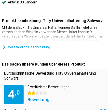
Aktiv in 30 Ländern
Produktbeschreibung: Tilty Universalhalterung Schwarz
Mit dem Black Tilty Universal Halter können Sie Ihr Telefon in
verschiedenen Winkeln verwenden.Dieser Halter kann in 9
verschiedene Winkel eingestellt werden, damit Sie Ihr Telefon am
besten verwenden können. Zum Beispiel ist dieser Halter sehr
nützlich für Videoanrufe. Die Kamera kann sich in der rechten Ecke
Vollständige Beschreibung
auf Sie konzentrieren, damit Sie deutlich gesehen werden
können.Wenn Sie sich einen Film im Bett ansehen möchten, ist
auch der Tilty Universal Holder sehr praktisch.Sie können den
Bildschirm in die Ecke drehen, in der Sie sich befinden.
Das sagen unsere Kunden über dieses Produkt
Durchschnittliche Bewertung Tilty Universalhalterung
Schwarz:
3 verifizierte Bewertungen
4
,0
2 Sterne
Bewertung