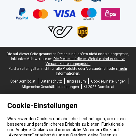
Juristische Fußzeile
Die auf dieser Seite genannten Preise sind, sofern nicht anders angegeben,
inklusive Mehrwertsteuer.
Die Preise auf dieser Website sind exklusive
Versandkosten angegeben.
*Lieferzeiten gelten nicht für alle Produkte oder Versandmethoden:
mehr
Informationen.
Über Gomibo.at
Datenschutz
Impressum
Cookie-Einstellungen
Allgemeine Geschäftsbedingungen
© 2026 Gomibo.at
Cookie-Einstellungen
Wir verwenden Cookies und ähnliche Technologien, um dir ein
besseres und persönlicheres Erlebnis zu bieten. Funktionale
und Analyse-Cookies sind immer aktiv. Mit einem Klick auf
„Akzeptieren“ erlaubst du uns außerdem, deine Daten zu