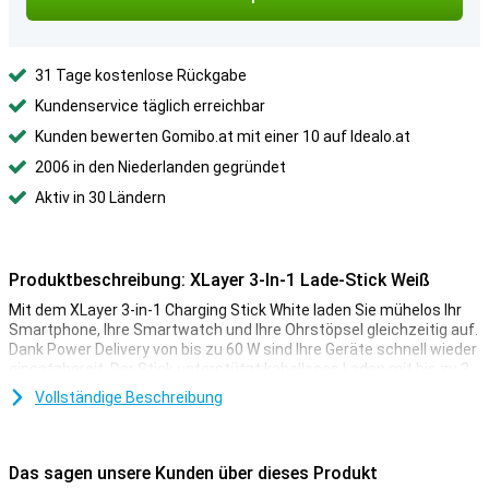
31 Tage kostenlose Rückgabe
Kundenservice täglich erreichbar
Kunden bewerten Gomibo.at mit einer 10 auf Idealo.at
2006 in den Niederlanden gegründet
Aktiv in 30 Ländern
Produktbeschreibung: XLayer 3-In-1 Lade-Stick Weiß
Mit dem XLayer 3-in-1 Charging Stick White laden Sie mühelos Ihr
Smartphone, Ihre Smartwatch und Ihre Ohrstöpsel gleichzeitig auf.
Dank Power Delivery von bis zu 60 W sind Ihre Geräte schnell wieder
einsatzbereit. Der Stick unterstützt kabelloses Laden mit bis zu 3
W für Smartwatches und Ohrhörer und ist sowohl für Apple als
Vollständige Beschreibung
auch für Android geeignet. Sie können ihn über jeden USB-C-
Anschluss Ihres Laptops, Ladegeräts oder Ihrer Powerbank
verwenden. Besonders praktisch: Er wird mit einem USB-C-
Verlängerungskabel und einem Lightning-Adapter geliefert, sodass
Das sagen unsere Kunden über dieses Produkt
Sie sofort loslegen können.