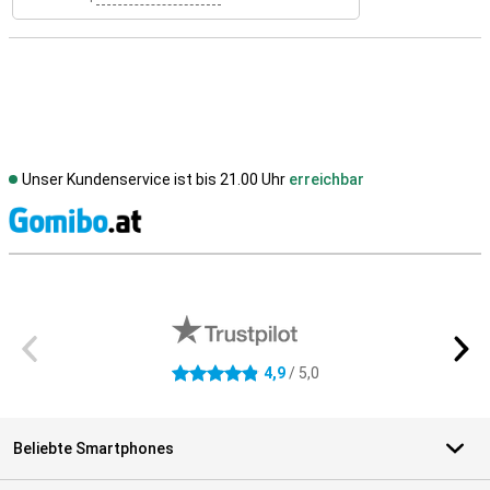
Unser Kundenservice ist bis 21.00 Uhr
erreichbar
S
Externe Shopbewertungen
4,9
/ 5,0
4.9 Sterne
Beliebte Smartphones