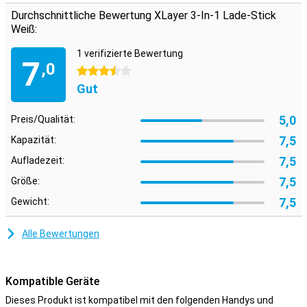
Durchschnittliche Bewertung XLayer 3-In-1 Lade-Stick
Einfach zur Hand
Weiß:
Diese clevere Ladelösung ist leicht, faltbar und klein genug, um in
1 verifizierte Bewertung
deine Tasche zu passen. Du kannst sie einfach an deinen
7
,0
Schlüsselbund hängen, damit du sie immer dabei hast. Ebenfalls
3.5 Sterne
praktisch: Sie können es nicht nur zum Aufladen, sondern auch
Gut
zum Übertragen von Dateien verwenden. Alles, was Sie brauchen, in
einem einzigen Gerät.
5,0
Preis/Qualität:
7,5
Kapazität:
7,5
Aufladezeit:
7,5
Größe:
7,5
Gewicht:
Alle Bewertungen
Kompatible Geräte
Dieses Produkt ist kompatibel mit den folgenden Handys und