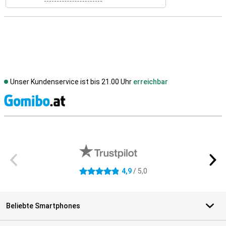
Unser Kundenservice ist bis 21.00 Uhr
erreichbar
S
Externe Shopbewertungen
4,9
/ 5,0
4.9 Sterne
Beliebte Smartphones