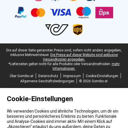
Juristische Fußzeile
Die auf dieser Seite genannten Preise sind, sofern nicht anders angegeben,
inklusive Mehrwertsteuer.
Die Preise auf dieser Website sind exklusive
Versandkosten angegeben.
*Lieferzeiten gelten nicht für alle Produkte oder Versandmethoden:
mehr
Informationen.
Über Gomibo.at
Datenschutz
Impressum
Cookie-Einstellungen
Allgemeine Geschäftsbedingungen
© 2026 Gomibo.at
Cookie-Einstellungen
Wir verwenden Cookies und ähnliche Technologien, um dir ein
besseres und persönlicheres Erlebnis zu bieten. Funktionale
und Analyse-Cookies sind immer aktiv. Mit einem Klick auf
„Akzeptieren“ erlaubst du uns außerdem, deine Daten zu