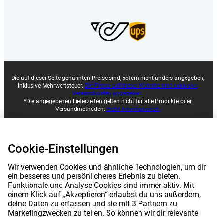
Die auf dieser Seite genannten Preise sind, sofern nicht anders angegeben,
inklusive Mehrwertsteuer.
Die Preise auf dieser Website sind exklusive
Versandkosten angegeben.
*Die angegebenen Lieferzeiten gelten nicht für alle Produkte oder
Versandmethoden:
mehr Informationen.
|
|
|
Über Gomibo.at
Datenschutz
Impressum
Cookie-Einstellungen
|
|
Allgemeine Geschäftsbedingungen
Wir verwenden Cookies und ähnliche Technologien, um dir
Cookie-Einstellungen
ein besseres und persönlicheres Erlebnis zu bieten.
©
2026
Gomibo.at
Funktionale und Analyse-Cookies sind immer aktiv. Mit
einem Klick auf „Akzeptieren“ erlaubst du uns außerdem,
deine Daten zu erfassen und sie mit 3 Partnern zu
Marketingzwecken zu teilen. So können wir dir relevante