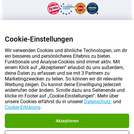
Cookie-Einstellungen
Wir verwenden Cookies und ähnliche Technologien, um dir
ein besseres und persönlicheres Erlebnis zu bieten.
Funktionale und Analyse-Cookies sind immer aktiv. Mit
einem Klick auf „Akzeptieren“ erlaubst du uns außerdem,
deine Daten zu erfassen und sie mit 3 Partnern zu
Marketingzwecken zu teilen. So können wir dir relevante
Werbung zeigen. Du kannst deine Einwilligung jederzeit
widerrufen oder ändern. Scrolle dazu ans Seitenende und
Die auf dieser Seite genannten Preise sind, sofern nicht anders angegeben,
klicke im Footer auf „Cookie-Einstellungen“. Mehr über
inklusive Mehrwertsteuer.
Die Preise auf dieser Website sind exklusive
Versandkosten angegeben.
unsere Cookies erfährst du in unserer
Datenschutz-
und
*Die angegebenen Lieferzeiten gelten nicht für alle Produkte oder
Cookie-Erklärung
.
Versandmethoden:
mehr Informationen.
Akzeptieren
|
|
|
Über Gomibo.at
Datenschutz
Impressum