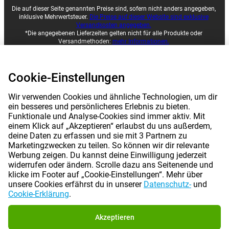
Die auf dieser Seite genannten Preise sind, sofern nicht anders angegeben,
inklusive Mehrwertsteuer.
Die Preise auf dieser Website sind exklusive
Versandkosten angegeben.
*Die angegebenen Lieferzeiten gelten nicht für alle Produkte oder
Versandmethoden:
mehr Informationen.
|
|
|
Cookie-Einstellungen
Über Gomibo.at
Datenschutz
Impressum
Wir verwenden Cookies und ähnliche Technologien, um dir
|
|
Allgemeine Geschäftsbedingungen
Cookie-Einstellungen
ein besseres und persönlicheres Erlebnis zu bieten.
Funktionale und Analyse-Cookies sind immer aktiv. Mit
©
2026
Gomibo.at
einem Klick auf „Akzeptieren“ erlaubst du uns außerdem,
deine Daten zu erfassen und sie mit 3 Partnern zu
Marketingzwecken zu teilen. So können wir dir relevante
Werbung zeigen. Du kannst deine Einwilligung jederzeit
widerrufen oder ändern. Scrolle dazu ans Seitenende und
klicke im Footer auf „Cookie-Einstellungen“. Mehr über
unsere Cookies erfährst du in unserer
Datenschutz-
und
Cookie-Erklärung
.
Akzeptieren