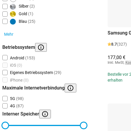
Silber
(2)
Gold
(1)
Blau
(25)
Samsung G
Mehr
8.7
(327)
Betriebssystem
177,00 €
Android
(153)
Inkl. MwSt
,
Kos
iOS
(0)
Eigenes Betriebssystem
(29)
Bestelle vor
erhalten
iPhone
(0)
Maximale Internetverbindung
5G
(98)
4G
(87)
Interner Speicher