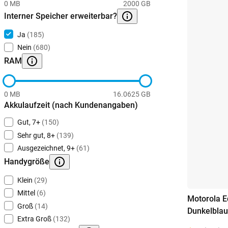
0 MB
2000 GB
Interner Speicher erweiterbar?
Ja
(185)
Nein
(680)
RAM
0 MB
16.0625 GB
Akkulaufzeit (nach Kundenangaben)
Gut, 7+
(150)
Sehr gut, 8+
(139)
Ausgezeichnet, 9+
(61)
Handygröße
Klein
(29)
Mittel
(6)
Motorola 
Groß
(14)
Dunkelblau
Extra Groß
(132)