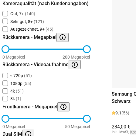
Kameraqualität (nach Kundenangaben)
Gut, 7+
(140)
Sehr gut, 8+
(121)
Ausgezeichnet, 9+
(45)
Rückkamera - Megapixel
0 Megapixel
200 Megapixel
Rückkamera - Videoaufnahme
< 720p
(51)
1080p
(55)
4k
(51)
Samsung G
8k
(1)
Schwarz
Frontkamera - Megapixel
9.1
(56)
234,00 €
0 Megapixel
50 Megapixel
Inkl. MwSt
,
Kos
Dual SIM