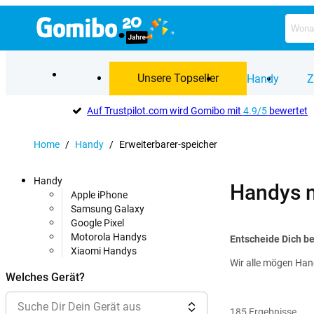
Unsere Topseller
Handy
Z
Auf Trustpilot.com wird Gomibo mit
4.9/5
bewertet
Home
/
Handy
/
Erweiterbarer-speicher
Handy
Handys m
Apple iPhone
Samsung Galaxy
Google Pixel
Motorola Handys
Entscheide Dich be
Xiaomi Handys
Wir alle mögen Hand
Welches Gerät?
Suche Dir Dein Gerät aus
185
Ergebnisse