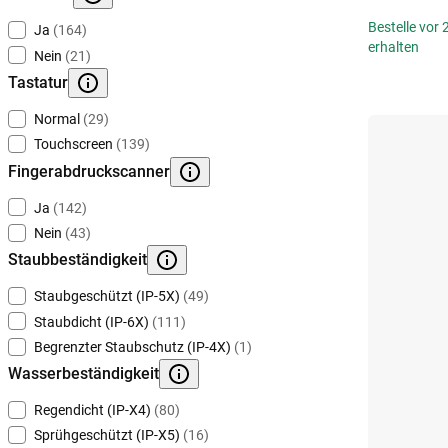
Bestelle vor
Ja
(164)
erhalten
Nein
(21)
Tastatur
Normal
(29)
Touchscreen
(139)
Fingerabdruckscanner
Ja
(142)
Nein
(43)
Staubbeständigkeit
Staubgeschützt (IP-5X)
(49)
Staubdicht (IP-6X)
(111)
Begrenzter Staubschutz (IP-4X)
(1)
Wasserbeständigkeit
Regendicht (IP-X4)
(80)
Sprühgeschützt (IP-X5)
(16)