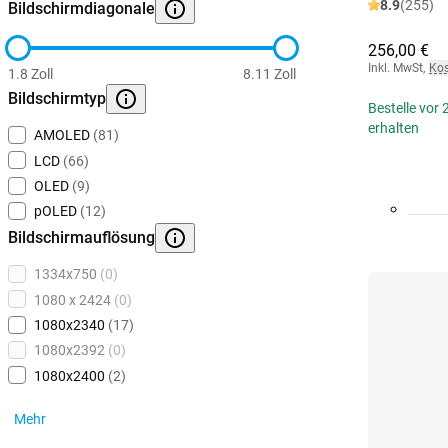
8.9
(255)
Bildschirmdiagonale
256,00 €
Inkl. MwSt
,
Kos
1.8 Zoll
8.11 Zoll
Bildschirmtyp
Bestelle vor
erhalten
AMOLED
(81)
LCD
(66)
OLED
(9)
pOLED
(12)
Bildschirmauflösung
1334x750
(0)
1080 x 2424
(0)
1080x2340
(17)
1080x2392
(0)
1080x2400
(2)
Mehr