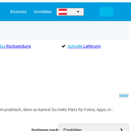
Business
Anmelden
DE
los
Rücksendung
Schnelle
Lieferung
Mehr
em praktisch, denn so kannst Du mehr Platz für Fotos, Apps, Musik und an
Sortieren nach
Empfohlen