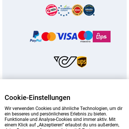
Die auf dieser Seite genannten Preise sind, sofern nicht anders angegeben,
inklusive Mehrwertsteuer.
Die Preise auf dieser Website sind exklusive
Cookie-Einstellungen
Versandkosten angegeben.
*Die angegebenen Lieferzeiten gelten nicht für alle Produkte oder
Wir verwenden Cookies und ähnliche Technologien, um dir
Versandmethoden:
mehr Informationen.
ein besseres und persönlicheres Erlebnis zu bieten.
Funktionale und Analyse-Cookies sind immer aktiv. Mit
einem Klick auf „Akzeptieren“ erlaubst du uns außerdem,
|
|
|
Über Gomibo.at
Datenschutz
Impressum