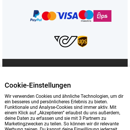
Die auf dieser Seite genannten Preise sind, sofern nicht anders angegeben,
inklusive Mehrwertsteuer.
Die Preise auf dieser Website sind exklusive
Versandkosten angegeben.
Cookie-Einstellungen
*Die angegebenen Lieferzeiten gelten nicht für alle Produkte oder
Versandmethoden:
mehr Informationen.
Wir verwenden Cookies und ähnliche Technologien, um dir
ein besseres und persönlicheres Erlebnis zu bieten.
|
|
|
Funktionale und Analyse-Cookies sind immer aktiv. Mit
Über Gomibo.at
Datenschutz
Impressum
einem Klick auf „Akzeptieren“ erlaubst du uns außerdem,
deine Daten zu erfassen und sie mit 3 Partnern zu
|
|
Allgemeine Geschäftsbedingungen
Cookie-Einstellungen
Marketingzwecken zu teilen. So können wir dir relevante
Werbung zeigen. Du kannst deine Einwilligung jederzeit