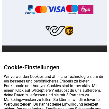
Die auf dieser Seite genannten Preise sind, sofern nicht anders angegeben,
inklusive Mehrwertsteuer.
Die Preise auf dieser Website sind exklusive
Versandkosten angegeben.
Cookie-Einstellungen
*Die angegebenen Lieferzeiten gelten nicht für alle Produkte oder
Versandmethoden:
mehr Informationen.
Wir verwenden Cookies und ähnliche Technologien, um dir
ein besseres und persönlicheres Erlebnis zu bieten.
Funktionale und Analyse-Cookies sind immer aktiv. Mit
|
|
|
Über Gomibo.at
Datenschutz
Impressum
einem Klick auf „Akzeptieren“ erlaubst du uns außerdem,
deine Daten zu erfassen und sie mit 3 Partnern zu
|
|
Allgemeine Geschäftsbedingungen
Cookie-Einstellungen
Marketingzwecken zu teilen. So können wir dir relevante
Werbung zeigen. Du kannst deine Einwilligung jederzeit
©
2026
Gomibo.at
widerrufen oder ändern. Scrolle dazu ans Seitenende und